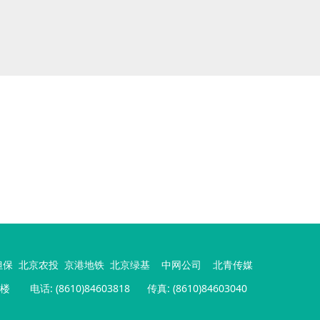
担保
北京农投
京港地铁
北京绿基
中网公司
北青传媒
号楼
电话: (8610)84603818 传真: (8610)84603040