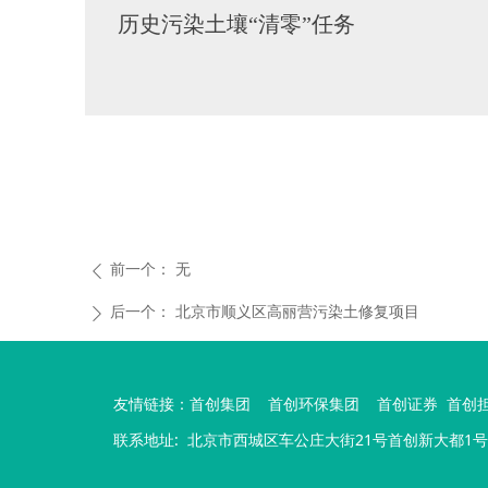
历史污染土壤“清零”任务
前一个：
无
ꄴ
后一个：
北京市顺义区高丽营污染土修复项目
ꄲ
友情链接：
首创集团
首创环保集团
首创证券
首创
联系地址:
北京市西城区车公庄大街21号首创新大都1