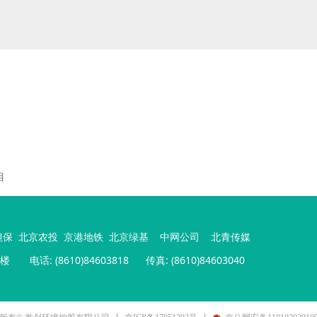
目
担保
北京农投
京港地铁
北京绿基
中网公司
北青传媒
号楼
电话: (8610)84603818 传真: (8610)84603040