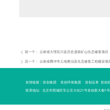
前一个：
云南省大理宾川县历史遗留矿山生态修复项目
ꄴ
后一个：
云南省腾冲市土地整治及生态修复工程建设项
ꄲ
友情链接：
首创集团
首创环保集团
首创证券
首创
联系地址:
北京市西城区车公庄大街21号首创新大都1