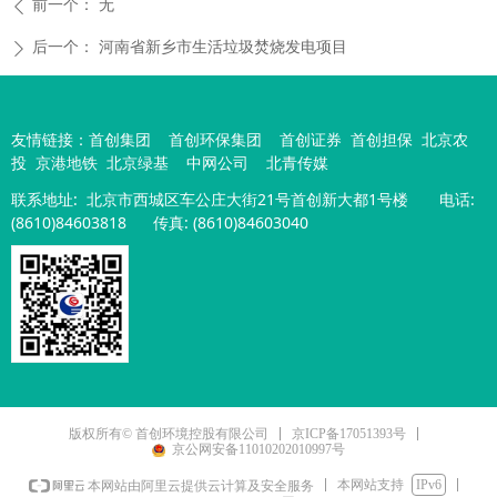
前一个：
无
ꄴ
后一个：
河南省新乡市生活垃圾焚烧发电项目
ꄲ
友情链接：
首创集团
首创环保集团
首创证券
首创担保
北京农
投
京港地铁
北京绿基
中网公司
北青传媒
联系地址:
北京市西城区车公庄大街21号首创新大都1号楼
电话:
(8610)84603818 传真: (8610)84603040
京ICP备17051393号
版权所有© 首创环境控股有限公司
京公网安备11010202010997号
本网站支持
IPv6
本网站由阿里云提供云计算及安全服务