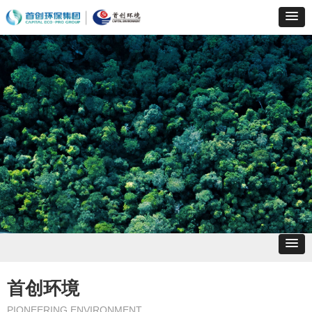
首创环境
PIONEERING ENVIRONMENT